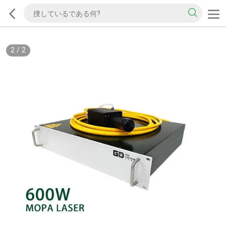
2
/
2