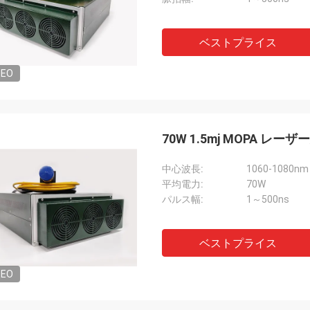
ベストプライス
DEO
70W 1.5mj MOPA 
中心波長:
1060-1080nm
平均電力:
70W
パルス幅:
1～500ns
ベストプライス
DEO