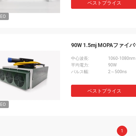
ベストプライス
DEO
90W 1.5mj MOPA
中心波長:
1060-1080nm
平均電力:
90W
パルス幅:
2～500ns
ベストプライス
DEO
1