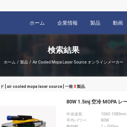
ホーム
企業情報
製品
動画
検索結果
ホーム
/
製品
/
Air Cooled Mopa Laser Source オンラインメーカー
 air cooled mopa laser source ] 一致
8
製品.
80W 1.5mj 空冷 MOPA
中央波長:
1060-1080nm
平均パワー:
80W
脈拍幅:
1～500ns