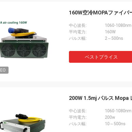
160W空冷MOPAファ
中心波長:
1060-1080nm
平均電力:
160W
パルス幅:
2～500ns
ベストプライス
DEO
200W 1.5mj パルス M
中心波長:
1060-1080nm
平均電力:
200w
パルス幅:
10～500ns