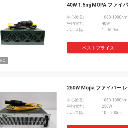
40W 1.5mj MOPA ファ
中心波長:
1060-1080nm
平均電力:
40W
パルス幅:
1～500ns
ベストプライス
DEO
250W Mopa ファイバー 
中心波長:
1060-1080nm
平均電力:
250W
パルス幅:
10～500ns