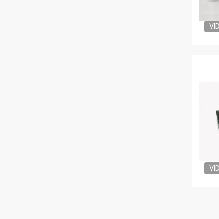
VI
VI