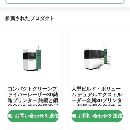
推薦されたプロダクト
コンパクトグリーンフ
大型ビルド・ボリュー
家
ァイバーレーザー3D鋳
ム デュアルエクストル
造プリンター 純銅と銅
ーダー金属3Dプリンタ
合金のための金属3Dプ
ー 純銅と銅合金のため
製品
リンター
のグリーンファイバー
お問い合わせを送信
お問い合わせを送信
レーザー印刷機
動画