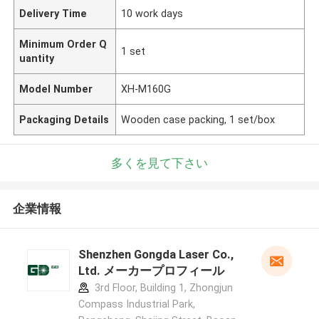
Delivery Time
10 work days
Minimum Order Q
1 set
uantity
Model Number
XH-M160G
Packaging Details
Wooden case packing, 1 set/box
多くを見て下さい
企業情報
Shenzhen Gongda Laser Co.,
Ltd. メーカープロフィール
3rd Floor, Building 1, Zhongjun
Compass Industrial Park,