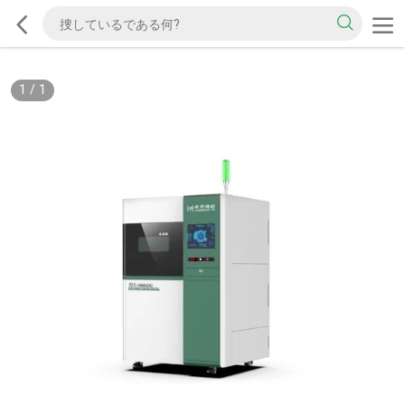
1
/
1