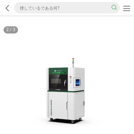
2
/
3