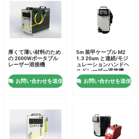
VRショー
私たちに関しては
厚くて薄い材料のため
5m 装甲ケーブル M2
工場見学
の 2000Wポータブル
1.3 20um と連続/モジ
レーザー溶接機
ュレーションハンドヘ
ルドレーザー溶接機
品質管理
お問い合わせを送信
お問い合わせを送信
お問い合わせ
引用を要求
グリーンファイバーレーザー