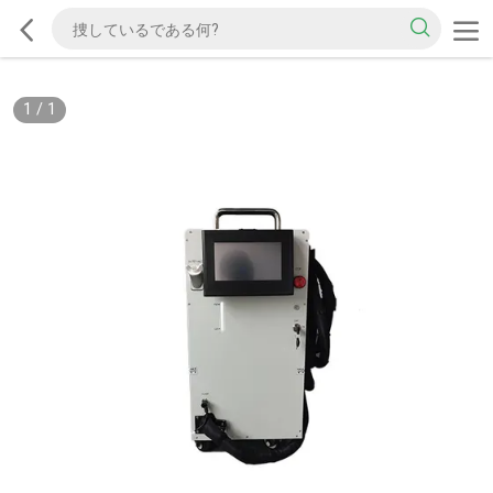
1
/
1