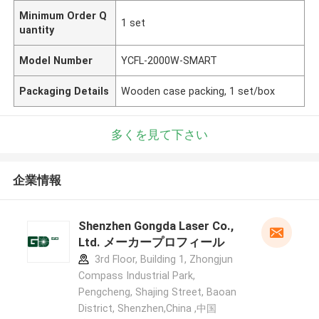
Minimum Order Q
1 set
uantity
Model Number
YCFL-2000W-SMART
Packaging Details
Wooden case packing, 1 set/box
多くを見て下さい
企業情報
Shenzhen Gongda Laser Co.,
Ltd. メーカープロフィール
3rd Floor, Building 1, Zhongjun
Compass Industrial Park,
Pengcheng, Shajing Street, Baoan
District, Shenzhen,China ,中国