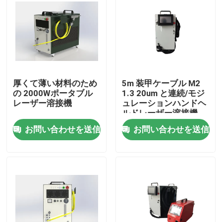
VRショー
私たちに関しては
厚くて薄い材料のため
5m 装甲ケーブル M2
工場見学
の 2000Wポータブル
1.3 20um と連続/モジ
レーザー溶接機
ュレーションハンドヘ
ルドレーザー溶接機
品質管理
お問い合わせを送信
お問い合わせを送信
お問い合わせ
引用を要求
グリーンファイバーレーザー