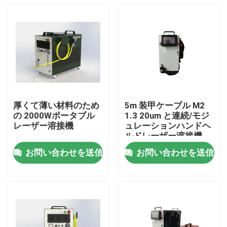
VRショー
私たちに関しては
工場見学
厚くて薄い材料のため
5m 装甲ケーブル M2
の 2000Wポータブル
1.3 20um と連続/モジ
品質管理
レーザー溶接機
ュレーションハンドヘ
ルドレーザー溶接機
お問い合わせを送信
お問い合わせを送信
お問い合わせ
引用を要求
グリーンファイバーレーザー