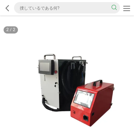
2
/
2