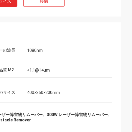
ライス
接触
ーの波長
1080nm
品質 M2
<1.1@14um
のサイズ
400×350×200mm
ザー障害物リムーバー、300W レーザー障害物リムーバー
,
bstacle Remover