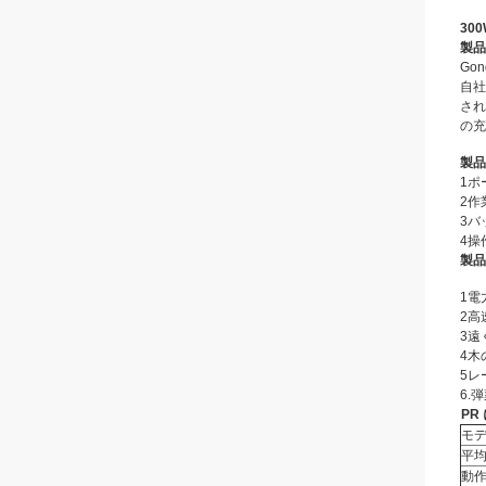
30
製品
Go
自社
され
の充
製品
1ポ
2作
3バ
4操
製品
1電
2高
3遠
4木
5レ
6.
弾
PR
モ
平均
動