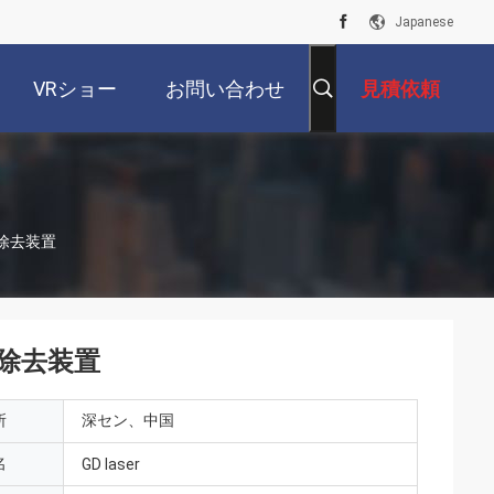
Japanese
VRショー
お問い合わせ
見積依頼
物除去装置
物除去装置
所
深セン、中国
名
GD laser