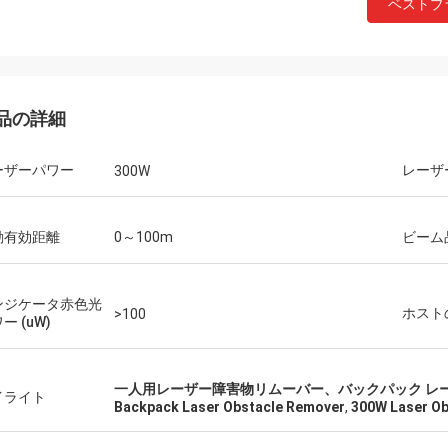
ベストプ
品の詳細
ーザーパワー
レーザ
300W
動有効距離
0～100m
ビーム
ンジケータ赤色光
ホスト
>100
ー (uW)
一人用レーザー障害物リムーバー、バックパック レー
イライト
Backpack Laser Obstacle Remover
,
300W Laser O