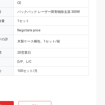
CE
号
バックパック レーザー障害物除去器 300W
数量
1セット
Negotiate price
ジの詳
木製ケース梱包、1セット/箱
間
20営業日
D/P、L/C
力
100セット/月