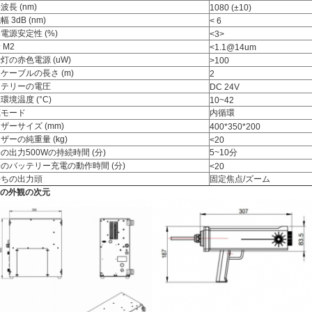
波長 (nm)
1080 (±10)
 3dB (nm)
< 6
電源安定性 (%)
<3>
 M2
<1.1@14um
灯の赤色電源 (uW)
>100
ケーブルの長さ (m)
2
ッテリーの電圧
DC 24V
環境温度 (°C)
10~42
蔵モード
内循環
ザーサイズ (mm)
400*350*200
ザーの純重量 (kg)
<20
の出力500Wの持続時間 (分)
5~10分
のバッテリー充電の動作時間 (分)
<20
持ちの出力頭
固定焦点/ズーム
の外観の次元