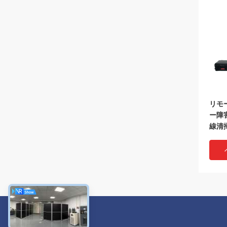
リモ
ー障害
線清