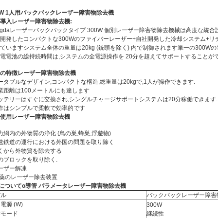
0W 1人用バックパックレーザー障害物除去機
導入
レーザー障害物除去機
:
ngdaレーザーバックパックタイプ 300W 個別レーザー障害物除去機械は高度な統合
開発したコンパクトな300Wのファイバーレーザー+自社開発した冷却システム+
ていますシステム全体の重量は20kg (銃頭を除く) 内で制御されます単一の300W
電電池の総持続時間は,システムの全電源操作を 20分を超えてサポートすること
の特徴
レーザー障害物除去機
ータブルなデザイン,コンパクトな構造,総重量は20kgで,1人が操作できます.
業距離は100メートルにも達します
ッテリーはすぐに交換され,シングルチャージサポートシステムは20分稼働できます.
作はシンプルで柔軟で効率的です
使用
レーザー障害物除去機
力網内の外物質の浄化 (鳥の巣,蜂巣,浮遊物)
速鉄道の運行における外国の問題を取り除く
くから外物質を除去する
のブロックを取り除く.
ーザー解凍
薬のレーザー除去装置
 について
o
導管
パラメータ
レーザー障害物除去機
デル
バックパックレーザー障害
電源 (W)
300W
作モード
継続性