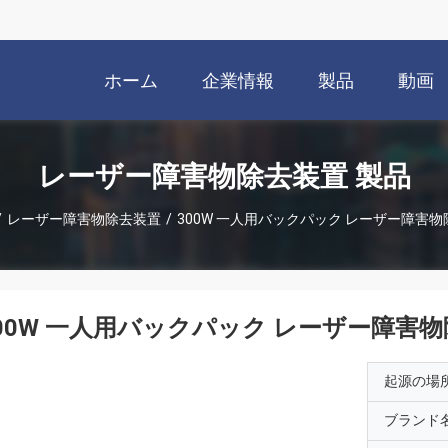
ホーム
企業情報
製品
動画
レーザー障害物除去装置 製品
/
レーザー障害物除去装置
/
300W 一人用バックパック レーザー障害
00W 一人用バックパック レーザー障害
起源の場
ブランド