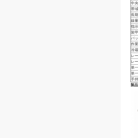
中央
帯域幅
長期
線量
指示
装甲
バ
作業
冷
レー
レー
単一
単一
手
製品