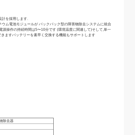
設計を採用します.
リチウム電池モジュールが バックパック型の障害物除去システムに統合
の電源操作の持続時間は5〜10分です (環境温度に関連して)そして,単一
ができますバッテリーを素早く交換する機能もサポートします
物除去器