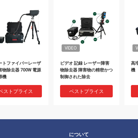
VIDEO
V
ートファイバーレーザ
ビデオ 記録 レーザー障害
高
物除去器 700W 電源
物除去器 障害物の精密かつ
機
掃機
制御された除去
ベストプライス
ベストプライス
について