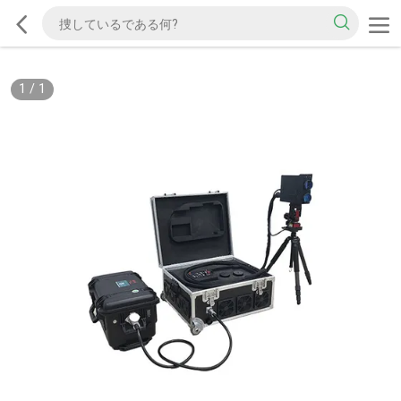
1
/
1