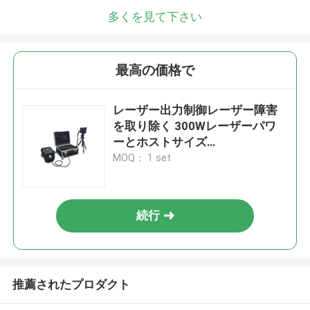
多くを見て下さい
最高の価格で
レーザー出力制御レーザー障害
を取り除く 300Wレーザーパワ
ーとホストサイズ
711*601*354mm
MOQ： 1 set
続行
推薦されたプロダクト