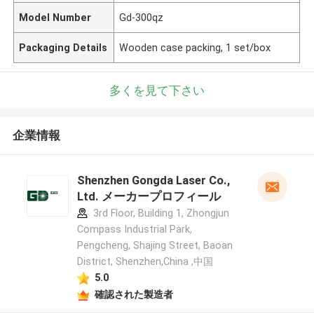
Model Number
Gd-300qz
Packaging Details
Wooden case packing, 1 set/box
多くを見て下さい
企業情報
Shenzhen Gongda Laser Co.,
Ltd. メーカープロフィール
3rd Floor, Building 1, Zhongjun
Compass Industrial Park,
Pengcheng, Shajing Street, Baoan
District, Shenzhen,China ,中国
5.0
確認された製造者