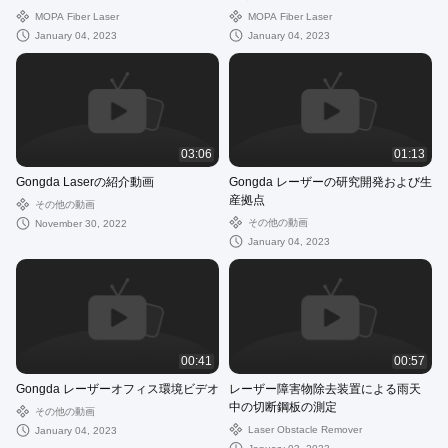
ーレーザーの応用
MOPA Fiber Laser
MOPA Fiber Laser
January 04, 2023
January 04, 2023
03:06
01:13
Gongda Laserの紹介動画
Gongda レーザーの研究開発および生
産拠点
その他の動画
その他の動画
November 30, 2022
January 04, 2023
00:41
00:57
Gongda レーザーオフィス環境ビデオ
レーザー障害物除去装置による雨天
中の切断鋼板の測定
その他の動画
Laser Obstacle Remover
January 04, 2023