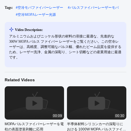
Tags:
#
空冷モパファイバーレーザー
#
パルスファイバーレーザーモパ
#
空冷MOPAレーザー光源
Video Description:
アルミニウムおよびニッケル形状の材料の溶接に最適な、先進的な
300W MOPA パルス ファイバー レーザーをご覧ください。この空冷レ
ーザーは、高精度、調整可能なパルス幅、優れたビーム品質を提供する
ため、レーザー洗浄、金属の深彫り、シート切断などの産業用途に最適
です。
Related Videos
00:09
00:30
MOPAパルスファイバーレーザーを電
半導体材料シリコンカーの深彫りに
柱の表面塗装剥離に応用
おける 1000W MOPA パルスファイバ