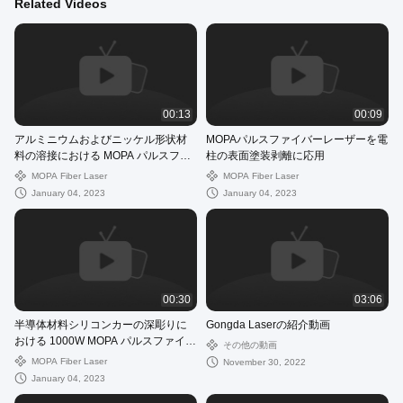
Related Videos
00:13
00:09
アルミニウムおよびニッケル形状材
MOPAパルスファイバーレーザーを電
料の溶接における MOPA パルスファ
柱の表面塗装剥離に応用
イバーレーザーの応用
MOPA Fiber Laser
MOPA Fiber Laser
January 04, 2023
January 04, 2023
00:30
03:06
半導体材料シリコンカーの深彫りに
Gongda Laserの紹介動画
おける 1000W MOPA パルスファイバ
その他の動画
ーレーザーの応用
MOPA Fiber Laser
November 30, 2022
January 04, 2023