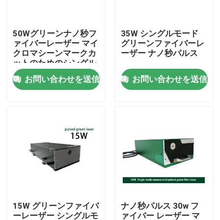
VRショー
50Wグリーンナノ秒フ
35W シングルモード
ァイバーレーザー マイ
グリーンファイバーレ
クロマシーンマークカ
ーザー ナノ秒パルス
私たちに関しては
ットのためのシングル
パルスレーザーソース
お問い合わせを送信
お問い合わせを送信
工場見学
品質管理
お問い合わせ
引用を要求
15W グリーンファイバ
ナノ秒パルス 30w フ
グリーンファイバーレーザー
ーレーザー シングルモ
ァイバー レーザー マ