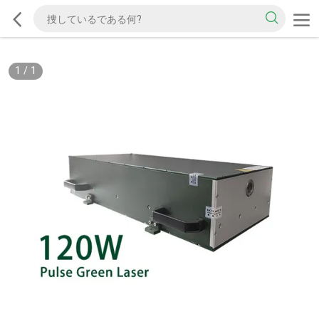
1
/
1