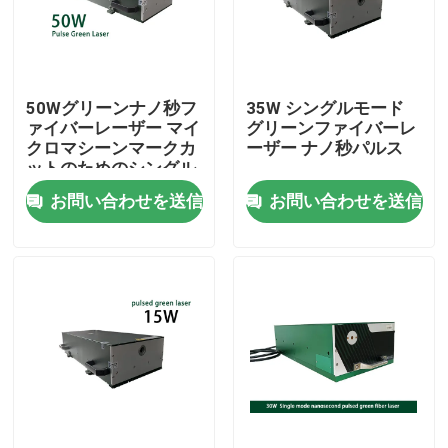
VRショー
50Wグリーンナノ秒フ
35W シングルモード
私たちに関しては
ァイバーレーザー マイ
グリーンファイバーレ
クロマシーンマークカ
ーザー ナノ秒パルス
ットのためのシングル
工場見学
パルスレーザーソース
お問い合わせを送信
お問い合わせを送信
品質管理
お問い合わせ
引用を要求
グリーンファイバーレーザー