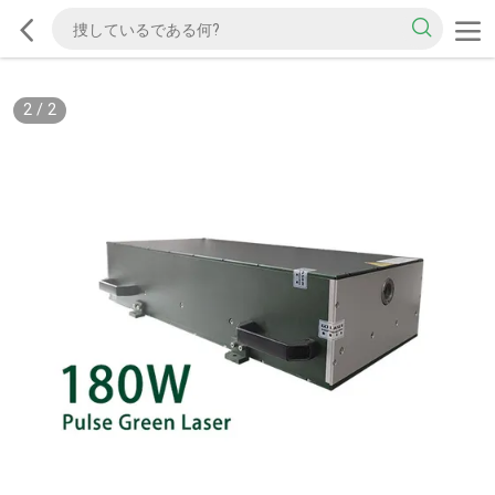
2
/
2