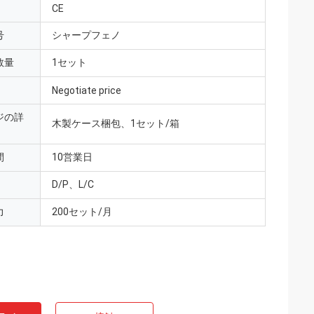
CE
号
シャープフェノ
数量
1セット
Negotiate price
ジの詳
木製ケース梱包、1セット/箱
間
10営業日
D/P、L/C
力
200セット/月