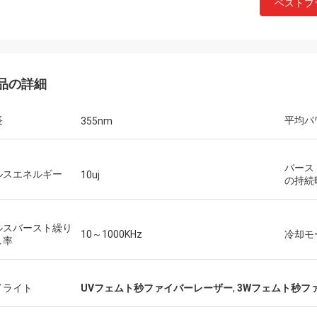
ベストプ
品の詳細
長
平均パ
355nm
バース
ルスエネルギー
10uj
の持続
ルスバースト繰り
10～1000KHz
冷却モ
し率
イライト
UVフェムト秒ファイバーレーザー
,
3Wフェムト秒フ