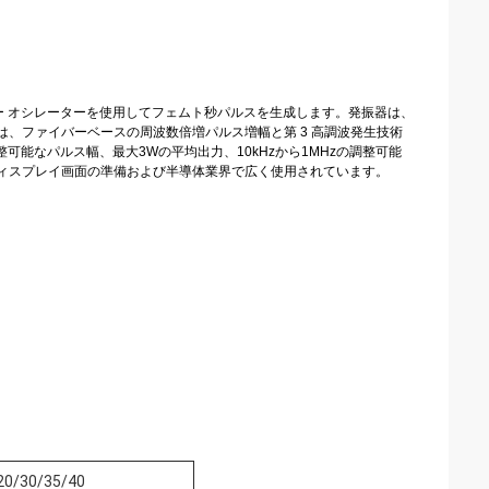
イバー オシレーターを使用してフェムト秒パルスを生成します。発振器は、
、ファイバーベースの周波数倍増パルス増幅と第 3 高調波発生技術
調整可能なパルス幅、最大3Wの平均出力、10kHzから1MHzの調整可能
ィスプレイ画面の準備および半導体業界で広く使用されています。
20/30/35/40