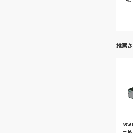
札:
推薦さ
35W
ー 6