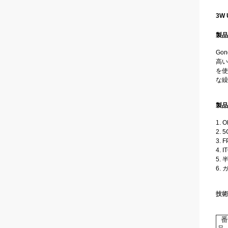
3W
製品
Go
高い
を使
な繰
製品
1.
2.
3.
4.
5.
6.
技術
番