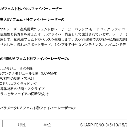
 UVフェムト秒パルスファイバーレーザー
導入
UV フェムト秒ファイバー レーザーの:
ngda レーザー産業用紫外フェムト秒レーザーは、パッシブ モード ロック ファ
信頼性と長寿命を備えたオールファイバー構造として設計されています。レーザーは
用して、紫外線フェムト秒パルスを生成します。355nm波長で300fsから10psの
り返し率、優れたスポットモード、シンプルで便利なメンテナンス、ハイエンドデ
の用途
UV フェムト秒ファイバー レーザーの:
 OLEDモジュールの切断
 5Gアンテナモジュール切断（LCP/MPI）
 FPC材料の切断・穴あけ
 ITOドリル/スクライビング
 半導体材料の切断・スクライブ
 ガラスとサファイアの切断/穴あけ
パラメータ
UV フェムト秒ファイバー レーザーの:
特性
単位
SHARP-FENO-3/5/10/15/