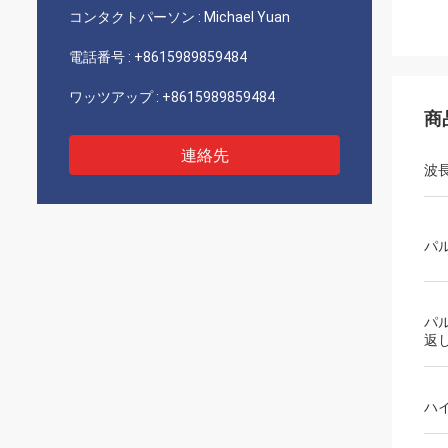
コンタクトパーソン :
Michael Yuan
電話番号 :
+8615989859484
ワッツアップ :
+8615989859484
商
連絡先
波
パ
パ
返
ハ