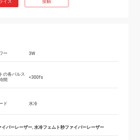
ライス
接触
ワー
3W
トの各パルス
<300fs
時間
ード
水冷
ァイバーレーザー
,
水冷フェムト秒ファイバーレーザー