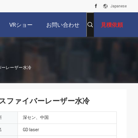
Japanese
VRショー
お問い合わせ
見積依頼
バーレーザー水冷
ルスファイバーレーザー水冷
所
深セン、中国
名
GD laser