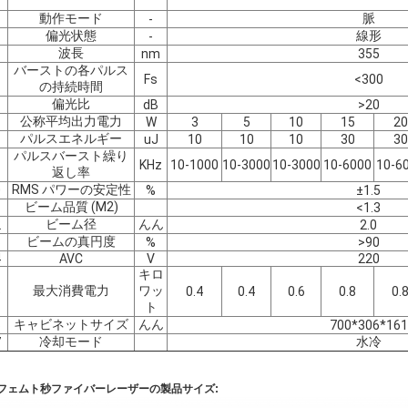
。
動作モード
脈
-
偏光状態
線形
-
波長
nm
355
バーストの各パルス
Fs
<300
の持続時間
偏光比
dB
>20
公称平均出力電力
W
3
5
10
15
20
パルスエネルギー
uJ
10
10
10
30
30
パルスバースト繰り
KHz
10-1000
10-3000
10-3000
10-6000
10-6
返し率
RMS パワーの安定性
0
%
±1.5
ビーム品質 (M2)
1
<1.3
ビーム径
んん
2
2.0
ビームの真円度
3
%
>90
4
AVC
Ⅴ
220
キロ
最大消費電力
ワッ
5
0.4
0.4
0.6
0.8
0.
ト
キャビネットサイズ
んん
6
700*306*161
冷却モード
水冷
7
 フェムト秒ファイバーレーザーの製品サイズ: