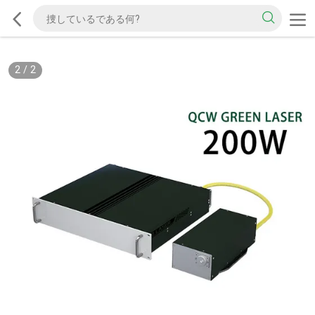
2
/
2