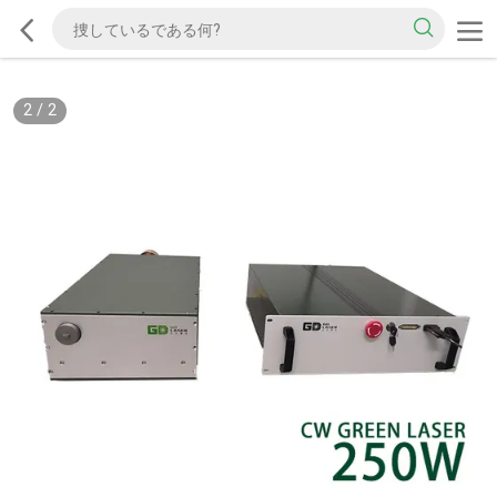
2
/
2