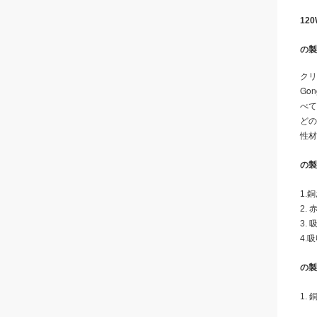
12
の製
クリ
Go
べて
どの
性材
の製
1.
2.
3.
4.
の製
1.