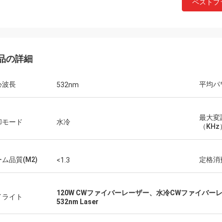
ベストプ
品の詳細
心波長
平均パ
532nm
最大変
却モード
水冷
（KHz
ム品質(M2)
定格消費
<1.3
120W CWファイバーレーザー、水冷CWファイバーレ
イライト
532nm Laser