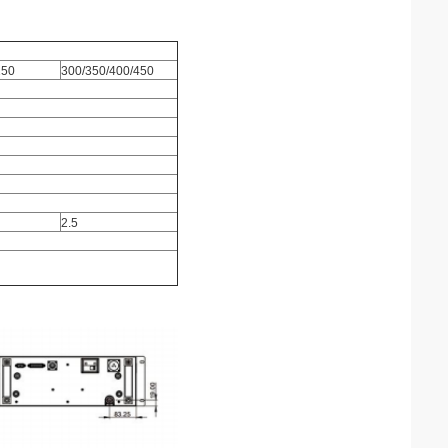
250
300/350/400/450
2.5