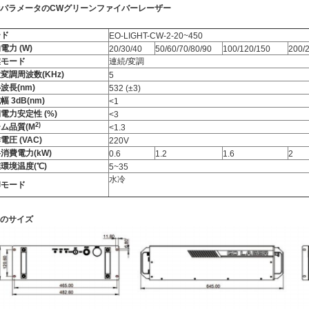
パラメータ
の
CWグリーンファイバーレーザー
ード
EO-LIGHT-CW-2-20~450
電力 (W)
20/30/40
50/60/70/80/90
100/120/150
200/
業モード
連続/変調
変調周波数(KHz)
5
波長(nm)
532 (±3)
幅 3dB(nm)
<1
電力安定性 (%)
<3
2
)
ーム品質
(
M
<1.3
電圧 (VAC)
220V
消費電力(kW)
0.6
1.2
1.6
2
環境温度(℃)
5~35
水冷
却モード
のサイズ