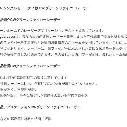
0W シングルモード ナノ秒 CW グリーンファイバーレーザー
品紹介
CWグリーンファイバーレーザー
ーンルームでのレーザーアプリケーションテストを提供しています。
ngda Laserは、異なる出力の連続レーザーを発売しました
赤外線帯で高反射材を溶
のファイバー基本周波数と外部周波数倍増のスキームを採用しています。これには
利点があります。レーザーは、光ファイバーに結合された柔軟な伝送モードも提供
料の溶接プロセスに適用できます。その優れた出力パワー安定性、優れたビーム品
品特長
CWグリーンファイバーレーザー
銅および他の高反応材料の溶接に適しています
 赤外線レーザーに比べ、溶接時のスパッタがほとんどありません。
 吸収が速く、再現性が高い
吸収率が高く、完全に安定した信頼性の高い銅溶接プロセス
品アプリケーション
CWグリーンファイバーレーザー
 銅などの高反応性材料の切断、溶接