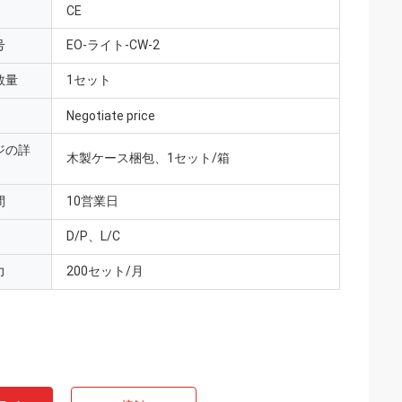
CE
号
EO-ライト-CW-2
数量
1セット
Negotiate price
ジの詳
木製ケース梱包、1セット/箱
間
10営業日
D/P、L/C
力
200セット/月