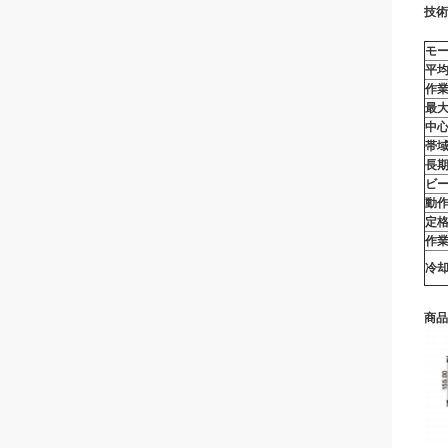
技術
モ
平均
作
最大
中心
帯域
長期
ビ
動作
定格
作業
冷
商品