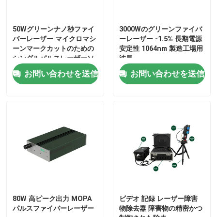
VRショー
50Wグリーンナノ秒ファイ
3000Wのグリーンファイバ
バーレーザー マイクロマシ
ーレーザー -1.5% 長期電源
ーンマークカットのための
安定性 1064nm 製造工場用
私たちに関しては
シングルパルスレーザーソ
波長
ース
お問い合わせを送信
お問い合わせを送信
工場見学
品質管理
お問い合わせ
引用を要求
80W 高ピーク出力 MOPA
ビデオ 記録 レーザー障害
パルスファイバーレーザー
物除去器 障害物の精密かつ
グリーンファイバーレーザー