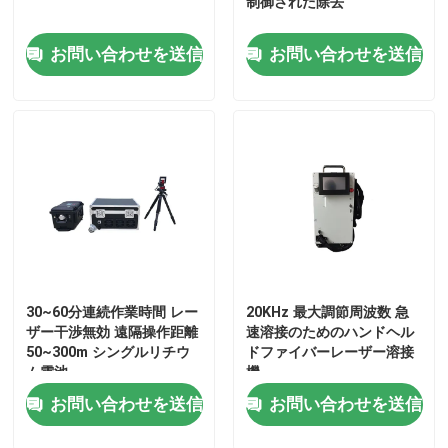
制御された除去
CWファイバーレーザー
お問い合わせを送信
お問い合わせを送信
QCWファイバーレーザー
脈打った繊維レーザー
MOPAファイバーレーザー
UVファイバーレーザー
30~60分連続作業時間 レー
20KHz 最大調節周波数 急
ザー干渉無効 遠隔操作距離
速溶接のためのハンドヘル
50~300m シングルリチウ
ドファイバーレーザー溶接
超高速ファイバーレーザー
ム電池
機
お問い合わせを送信
お問い合わせを送信
レーザー障害物除去装置